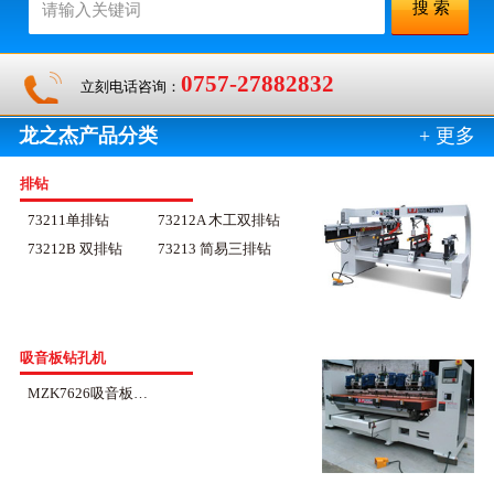
0757-27882832
立刻电话咨询：
龙之杰产品分类
+ 更多
排钻
73211单排钻
73212A 木工双排钻
73212B 双排钻
73213 简易三排钻
吸音板钻孔机
MZK7626吸音板钻孔机