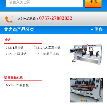
0757-27882832
立刻电话咨询：
龙之杰产品分类
+ 更多
排钻
73211单排钻
73212A 木工双排钻
73212B 双排钻
73213 简易三排钻
吸音板钻孔机
MZK7626吸音板钻孔机