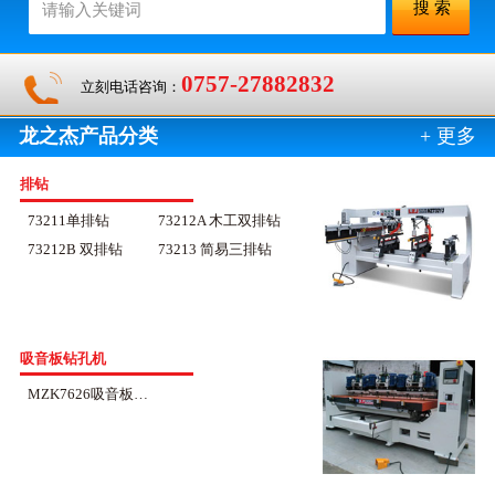
0757-27882832
立刻电话咨询：
龙之杰产品分类
+ 更多
排钻
73211单排钻
73212A 木工双排钻
73212B 双排钻
73213 简易三排钻
吸音板钻孔机
MZK7626吸音板钻孔机