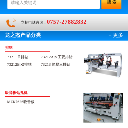
0757-27882832
立刻电话咨询：
龙之杰产品分类
+ 更多
排钻
73211单排钻
73212A 木工双排钻
73212B 双排钻
73213 简易三排钻
吸音板钻孔机
MZK7626吸音板钻孔机